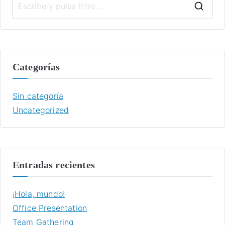
B
u
s
c
Categorías
a
r
Sin categoría
:
Uncategorized
Entradas recientes
¡Hola, mundo!
Office Presentation
Team Gathering